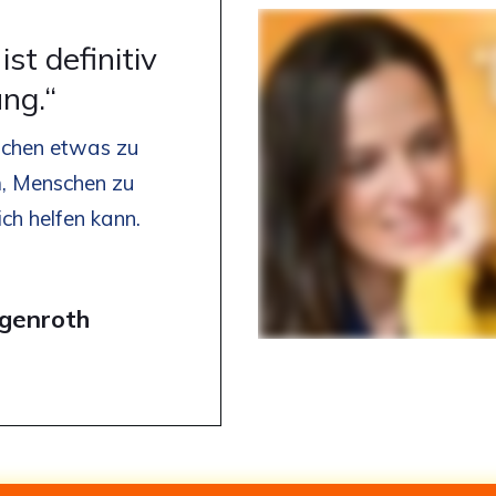
st definitiv
ng.“
schen etwas zu
m, Menschen zu
ich helfen kann.
genroth