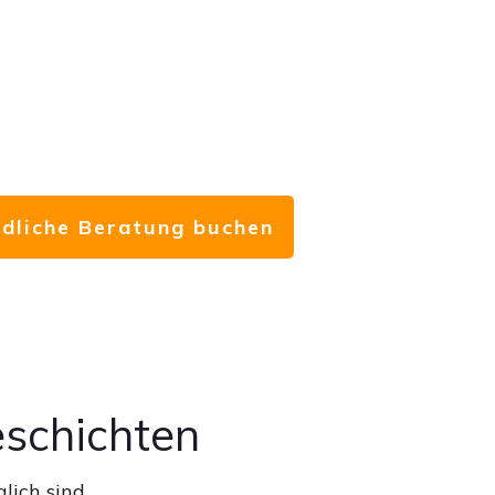
ndliche Beratung buchen
eschichten
lich sind