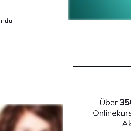
anda
Über
35
Onlinekur
Ak