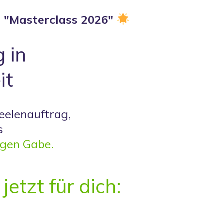
n
"Masterclass 2026"
 in
it
eelenauftrag,
s
igen Gabe.
jetzt für dich: