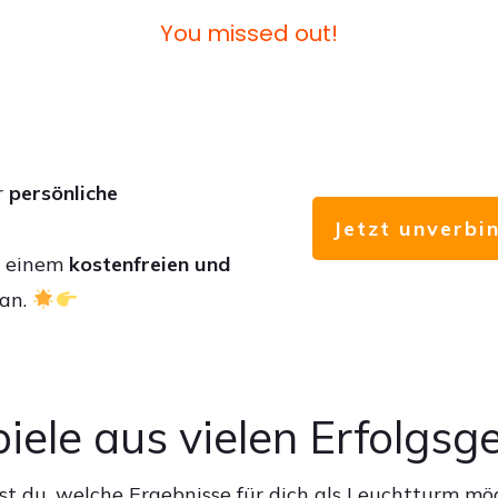
You missed out!
r
persönliche
Jetzt unverbi
u einem
kostenfreien und
an.
piele aus vielen Erfolgsg
hst du, welche Ergebnisse für dich als Leuchtturm mög