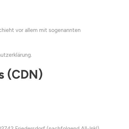
chieht vor allem mit sogenannten
utzerklärung.
ks (CDN)
742 Friedersdorf (nachfolgend All-Inkl).