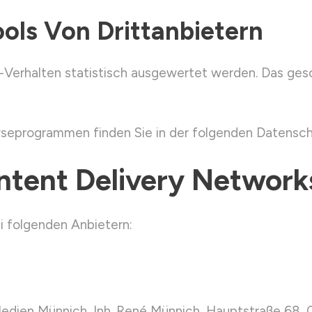
ols Von Dritt­anbietern
-Verhalten statistisch ausgewertet werden. Das ges
lyseprogrammen finden Sie in der folgenden Datensch
ntent Delivery Networ
i folgenden Anbietern:
ien Münnich, Inh. René Münnich, Hauptstraße 68, 02