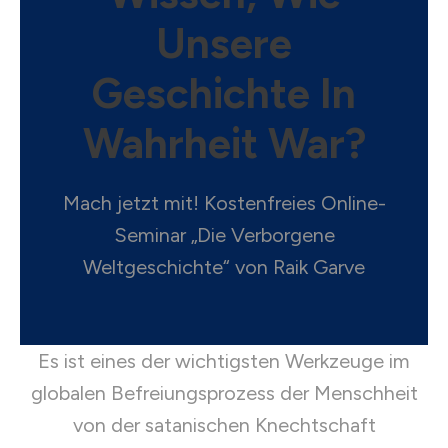
Unsere
Geschichte In
Wahrheit War?
Mach jetzt mit! Kostenfreies Online-
Seminar „Die Verborgene
Weltgeschichte“ von Raik Garve
Es ist eines der wichtigsten Werkzeuge im
globalen Befreiungsprozess der Menschheit
von der satanischen Knechtschaft