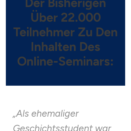
Der Bisherigen
Über 22.000
Teilnehmer Zu Den
Inhalten Des
Online-Seminars:
„
Als ehemaliger
Geschichtsstudent war