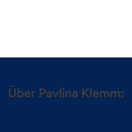
Über
Pavlina Klemm: