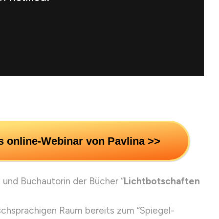
s online-Webinar von Pavlina >>
n und Buchautorin der Bücher “
Lichtbotschaften
schsprachigen Raum bereits zum “Spiegel-