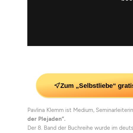
Zum „Selbstliebe“ grati
Pavlina Klemm ist Medium, Seminarleiteri
der
Plejaden”.
Der 8. Band der Buchreihe wurde im deut