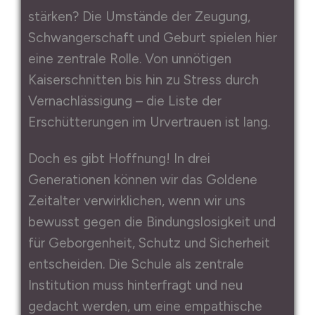
stärken? Die Umstände der Zeugung,
Schwangerschaft und Geburt spielen hier
eine zentrale Rolle. Von unnötigen
Kaiserschnitten bis hin zu Stress durch
Vernachlässigung – die Liste der
Erschütterungen im Urvertrauen ist lang.
Doch es gibt Hoffnung! In drei
Generationen können wir das Goldene
Zeitalter verwirklichen, wenn wir uns
bewusst gegen die Bindungslosigkeit und
für Geborgenheit, Schutz und Sicherheit
entscheiden. Die Schule als zentrale
Institution muss hinterfragt und neu
gedacht werden, um eine empathische