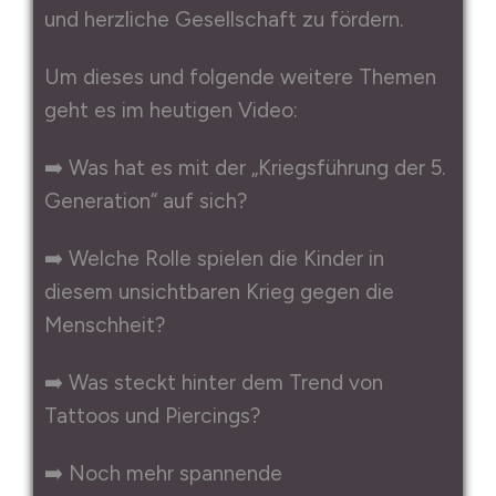
und herzliche Gesellschaft zu fördern.
Um dieses und folgende weitere Themen
geht es im heutigen Video:
➡️ Was hat es mit der „Kriegsführung der 5.
Generation“ auf sich?
➡️ Welche Rolle spielen die Kinder in
diesem unsichtbaren Krieg gegen die
Menschheit?
➡️ Was steckt hinter dem Trend von
Tattoos und Piercings?
➡️ Noch mehr spannende