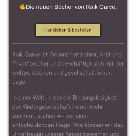
Die neuen Bücher von Raik Garve:
Hier klicken & bestellen!
Raik Garve ist Gesundheitslehrer, Arzt und
Privatforscher und beschäftigt sich mit der
weltpolitischen und gesellschaftlichen
Lage.
In einer Welt, in der die Bindungslosigkeit
der Kindergesellschaft immer mehr
zunimmt, stehen wir vor einer
entscheidenden Frage: Wie können wir das
Urvertrauen unserer Kinder bewahren und