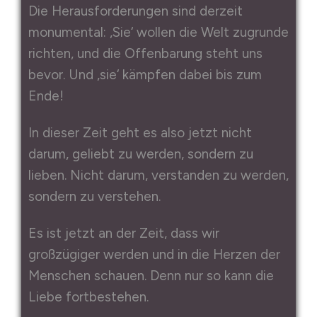
Die Herausforderungen sind derzeit
monumental: ‚Sie‘ wollen die Welt zugrunde
richten, und die Offenbarung steht uns
bevor. Und ‚sie‘ kämpfen dabei bis zum
Ende!
In dieser Zeit geht es also jetzt nicht
darum, geliebt zu werden, sondern zu
lieben. Nicht darum, verstanden zu werden,
sondern zu verstehen.
Es ist jetzt an der Zeit, dass wir
großzügiger werden und in die Herzen der
Menschen schauen. Denn nur so kann die
Liebe fortbestehen.