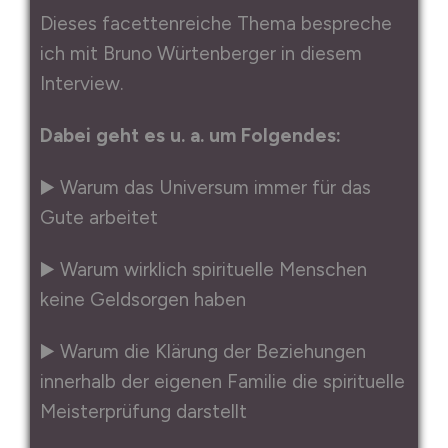
Dieses facettenreiche Thema bespreche
ich mit Bruno Würtenberger in diesem
Interview.
Dabei geht es u. a. um Folgendes:
▶️ Warum das Universum immer für das
Gute arbeitet
▶️ Warum wirklich spirituelle Menschen
keine Geldsorgen haben
▶️ Warum die Klärung der Beziehungen
innerhalb der eigenen Familie die spirituelle
Meisterprüfung darstellt