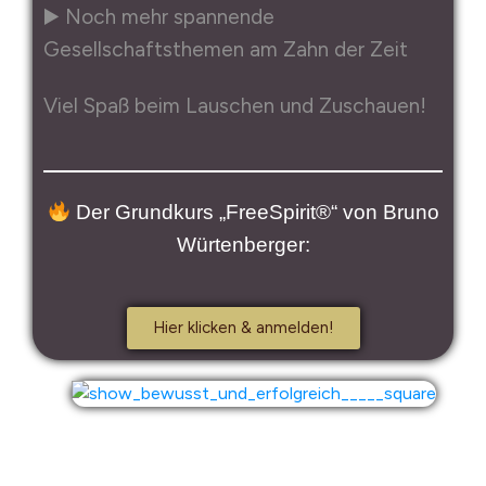
▶️ Noch mehr spannende
Gesellschaftsthemen am Zahn der Zeit
Viel Spaß beim Lauschen und Zuschauen!
Der Grundkurs „FreeSpirit®“ von Bruno
Würtenberger:
Hier klicken & anmelden!