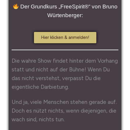
Der Grundkurs „FreeSpirit®“ von Bruno
Würtenberger:
Hier klicken & anmelden!
Die wahre Show findet hinter dem Vorhang
statt und nicht auf der Bühne! Wenn Du
das nicht verstehst, verpasst Du die
eigentliche Darbietung.
Und ja, viele Menschen stehen gerade auf.
Doch es nützt nichts, wenn diejenigen, die
wach sind, nichts tun.