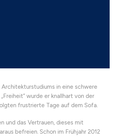
es Architekturstudiums in eine schwere
Freiheit“ wurde er knallhart von der
 folgten frustrierte Tage auf dem Sofa.
ben und das Vertrauen, dieses mit
daraus befreien. Schon im Frühjahr 2012