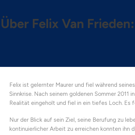
Über Felix Van Frieden:
Felix ist gelernter Maurer und fiel während sein
Sinnkrise. Nach seinem goldenen Sommer 2011 in „
Realität eingeholt und fiel in ein tiefes Loch. Es
Nur der Blick auf sein Ziel, seine Berufung zu le
kontinuierlicher Arbeit zu erreichen konnten ihn 