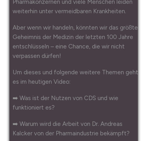
Pharmakonzernen und viele Menschen leiden
weiterhin unter vermeidbaren Krankheiten.
Aber wenn wir handeln, könnten wir das größte
Geheimnis der Medizin der letzten 100 Jahre
entschlüsseln – eine Chance, die wir nicht
verpassen dürfen!
Um dieses und folgende weitere Themen geht
es im heutigen Video:
➡️ Was ist der Nutzen von CDS und wie
funktioniert es?
➡️ Warum wird die Arbeit von Dr. Andreas
Kalcker von der Pharmaindustrie bekämpft?