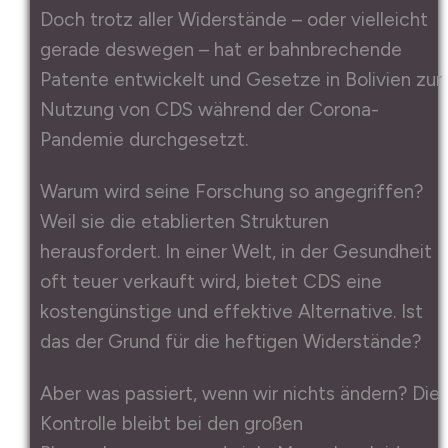
Doch trotz aller Widerstände – oder vielleicht
gerade deswegen – hat er bahnbrechende
Patente entwickelt und Gesetze in Bolivien zur
Nutzung von CDS während der Corona-
Pandemie durchgesetzt.
Warum wird seine Forschung so angegriffen?
Weil sie die etablierten Strukturen
herausfordert. In einer Welt, in der Gesundheit
oft teuer verkauft wird, bietet CDS eine
kostengünstige und effektive Alternative. Ist
das der Grund für die heftigen Widerstände?
Aber was passiert, wenn wir nichts ändern? Die
Kontrolle bleibt bei den großen