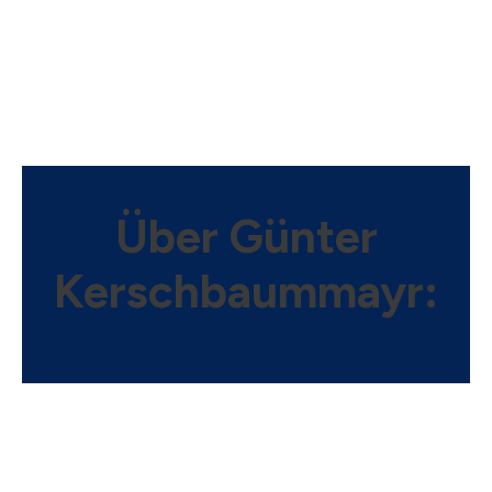
Über
Günter
Kerschbaummayr: