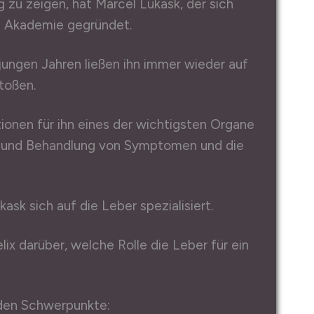
u zeigen, hat Marcel Lukask, der sich
ne Akademie gegründet.
jungen Jahren ließen ihn immer wieder auf
toßen.
tionen für ihn eines der wichtigsten Organe
g und Behandlung von Symptomen und die
sk sich auf die Leber spezialisiert.
lix darüber, welche Rolle die Leber für ein
den Schwerpunkte: