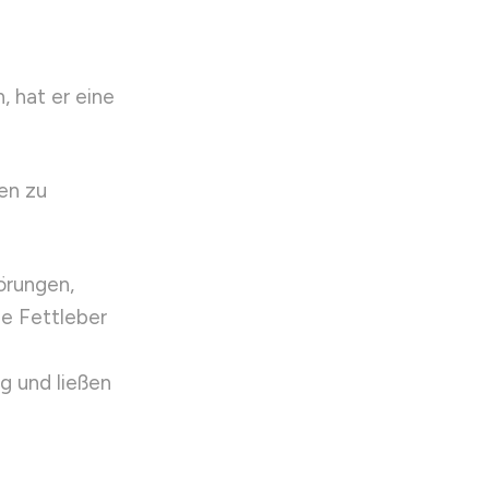
 hat er eine
en zu
örungen,
de Fettleber
g und ließen