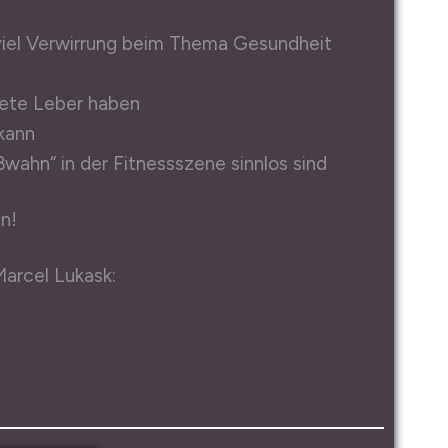
viel Verwirrung beim Thema Gesundheit
tete Leber haben
 kann
wahn“ in der Fitnessszene sinnlos sind
n!
arcel Lukask: