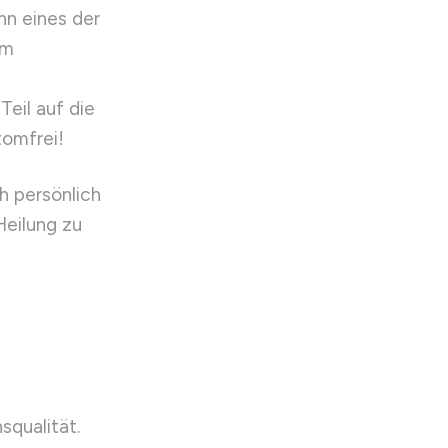
hn eines der
um
eil auf die
tomfrei!
h persönlich
eilung zu
qualität.