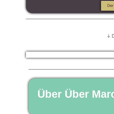
Der
↓ D
Über Über Mar