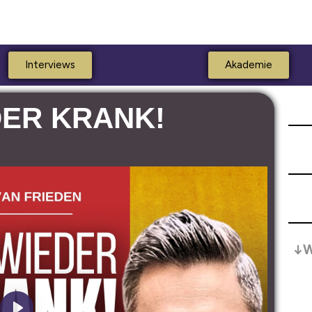
Interviews
Akademie
DER KRANK!
↓W