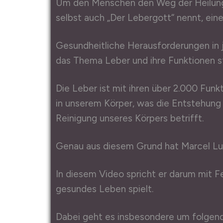
Um den Menschen den Weg der Heilung z
selbst auch „Der Lebergott“ nennt, ei
Gesundheitliche Herausforderungen in 
das Thema Leber und ihre Funktionen s
Die Leber ist mit ihren über 2.000 Funk
in unserem Körper, was die Entstehun
Reinigung unseres Körpers betrifft.
Genau aus diesem Grund hat Marcel Luka
In diesem Video spricht er darum mit Fe
gesundes Leben spielt.
Dabei geht es insbesondere um folgen