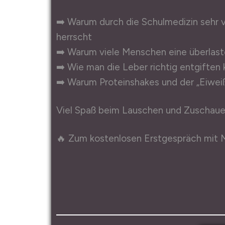
➡️ Warum durch die Schulmedizin sehr 
herrscht
➡️ Warum viele Menschen eine überlas
➡️ Wie man die Leber richtig entgiften
➡️ Warum Proteinshakes und der „Eiweiß
Viel Spaß beim Lauschen und Zuschaue
🔥 Zum kostenlosen Erstgespräch mit M