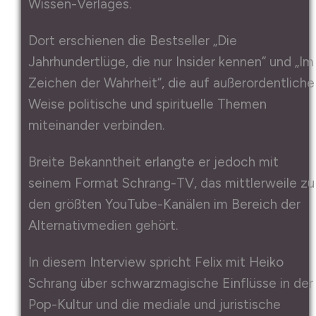
Wissen-Verlages.
Dort erschienen die Bestseller „Die
Jahrhundertlüge, die nur Insider kennen“ und „Im
Zeichen der Wahrheit“, die auf außerordentliche
Weise politische und spirituelle Themen
miteinander verbinden.
Breite Bekanntheit erlangte er jedoch mit
seinem Format Schrang-TV, das mittlerweile zu
den größten YouTube-Kanälen im Bereich der
Alternativmedien gehört.
In diesem Interview spricht Felix mit Heiko
Schrang über schwarzmagische Einflüsse in der
Pop-Kultur und die mediale und juristische