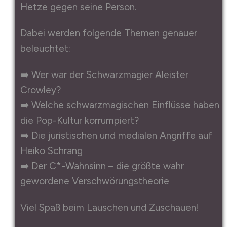
Hetze gegen seine Person.
Dabei werden folgende Themen genauer
beleuchtet:
➡️ Wer war der Schwarzmagier Aleister
Crowley?
➡️ Welche schwarzmagischen Einflüsse haben
die Pop-Kultur korrumpiert?
➡️ Die juristischen und medialen Angriffe auf
Heiko Schrang
➡️ Der C*-Wahnsinn – die größte wahr
gewordene Verschwörungstheorie
Viel Spaß beim Lauschen und Zuschauen!